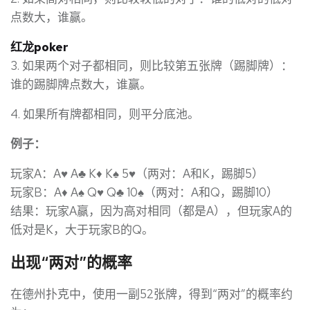
点数大，谁赢。
红龙poker
3. 如果两个对子都相同，则比较第五张牌（踢脚牌）：
谁的踢脚牌点数大，谁赢。
4. 如果所有牌都相同，则平分底池。
例子：
玩家A：A♥ A♣ K♦ K♠ 5♥（两对：A和K，踢脚5）
玩家B：A♦ A♠ Q♥ Q♣ 10♠（两对：A和Q，踢脚10）
结果：玩家A赢，因为高对相同（都是A），但玩家A的
低对是K，大于玩家B的Q。
出现“两对”的概率
在德州扑克中，使用一副52张牌，得到“两对”的概率约