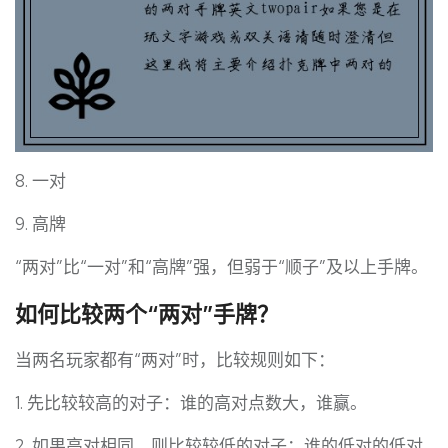
8. 一对
9. 高牌
“两对”比“一对”和“高牌”强，但弱于“顺子”及以上手牌。
如何比较两个“两对”手牌？
当两名玩家都有“两对”时，比较规则如下：
1. 先比较较高的对子：谁的高对点数大，谁赢。
2. 如果高对相同，则比较较低的对子：谁的低对的低对