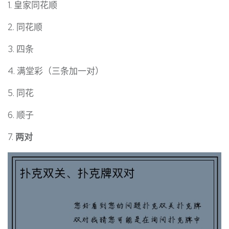
1. 皇家同花顺
2. 同花顺
3. 四条
4. 满堂彩（三条加一对）
5. 同花
6. 顺子
7.
两对