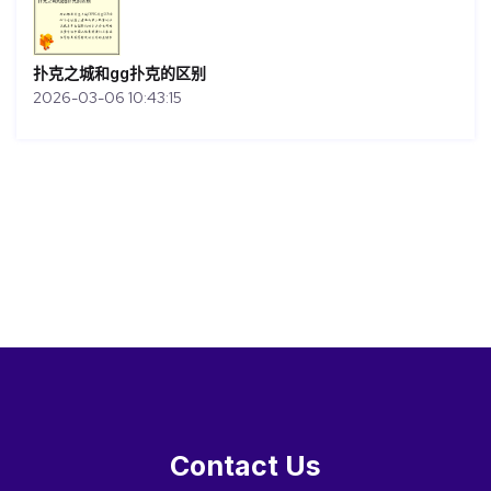
扑克之城和gg扑克的区别
2026-03-06 10:43:15
Contact Us